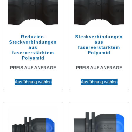
Reduzier-
Steckverbindungen
Steckverbindungen
aus
aus
faserverstärktem
faserverstärktem
Polyamid
Polyamid
PREIS AUF ANFRAGE
PREIS AUF ANFRAGE
Ausführung wählen
Ausführung wählen