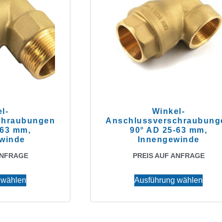
l-
Winkel-
chraubungen
Anschlussverschraubung
-63 mm,
90° AD 25-63 mm,
winde
Innengewinde
ANFRAGE
PREIS AUF ANFRAGE
 wählen
Ausführung wählen