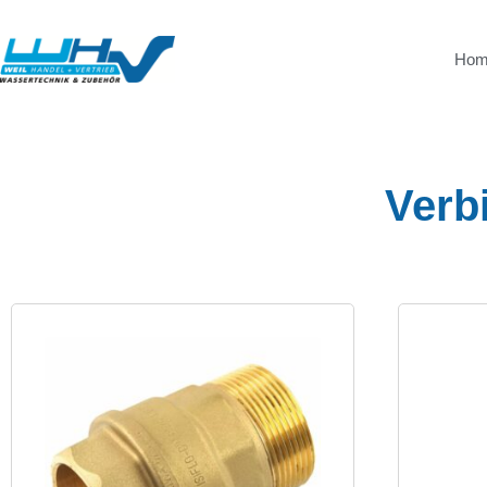
Ho
Verb