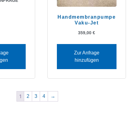
ANFRAGE
Handmembranpumpe
Vaku-Jet
359,00
€
rage
Zur Anfrage
ügen
hinzufügen
1
2
3
4
→