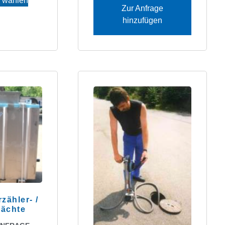
 wählen
Zur Anfrage
hinzufügen
zähler- /
hächte