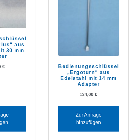
schlüssel
Plus“ aus
mit 30 mm
ter
Bedienungsschlüssel
0
€
„Ergoturn“ aus
Edelstahl mit 14 mm
Adapter
134,00
€
rage
Zur Anfrage
ügen
hinzufügen