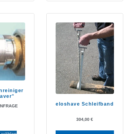
nreiniger
aver“
eloshave Schleifband
ANFRAGE
304,00
€