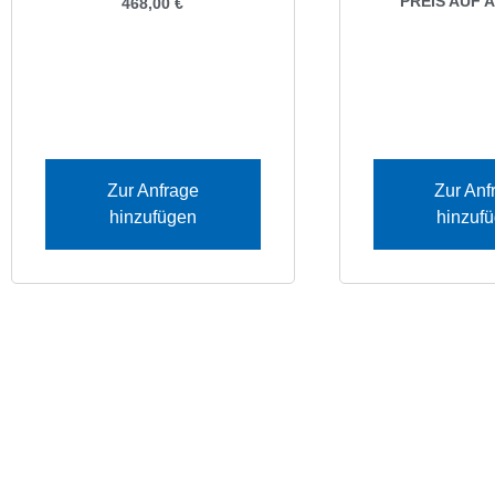
PREIS AUF 
468,00
€
Zur Anfrage
Zur Anf
hinzufügen
hinzuf