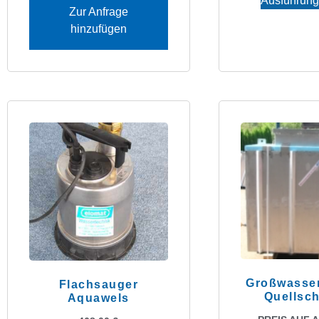
Ausführung
Zur Anfrage
hinzufügen
Großwasser
Flachsauger
Quellsc
Aquawels