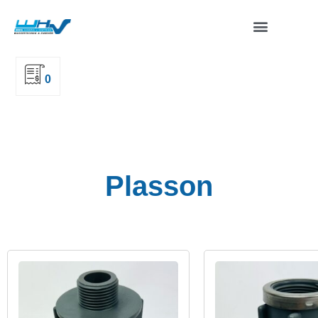
0
Plasson