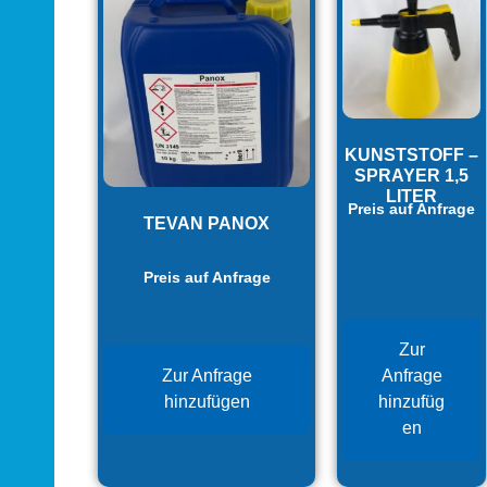
KUNSTSTOFF –
SPRAYER 1,5
LITER
Preis auf Anfrage
TEVAN PANOX
Preis auf Anfrage
Zur
Zur Anfrage
Anfrage
hinzufügen
hinzufüg
en