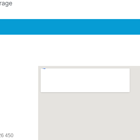
rage
26 450