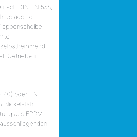
e nach DIN EN 558,
ch gelagerte
Klappenscheibe
hrte
, selbsthemmend
, Getriebe in
-40) oder EN-
 Nickelstahl,
chtung aus EPDM
 aussenliegenden