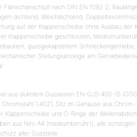
er Flanschanschluß nach DIN EN 1092-2, Bauläng
ungen dichtend, Weichdichtend, Doppeltexzentris
htung auf der Klappenscheibe ohne Ausbau der 
 der Klappenscheibe geschlossen, Mediumunberü
ngebautem, gussgekapseltem Schneckengetriebe
mechanischer Stellungsanzeige am Getriebedeckel
l
el aus duktilem Gusseisen EN-GJS-400-15 (GGG
hromstahl 1.4021, Sitz im Gehäuse aus Chrom- /
 der Klappenscheibe und O-Ringe der Wellenabdi
ben aus Niro A4 (mediumberührt), alle sonstigen
chutz aller Gussteile