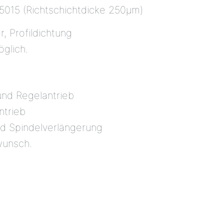
5015 (Richtschichtdicke 250µm)
, Profildichtung
glich.
und Regelantrieb
ntrieb
nd Spindelverlängerung
wunsch.
: