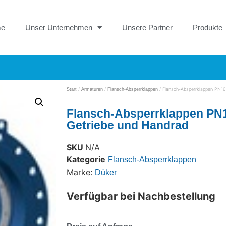
me
Unser Unternehmen
Unsere Partner
Produkte
/
/
/ Flansch-Absperrklappen PN16
Start
Armaturen
Flansch-Absperrklappen
Flansch-Absperrklappen PN
Getriebe und Handrad
SKU
N/A
Kategorie
Flansch-Absperrklappen
Marke:
Düker
Verfügbar bei Nachbestellung