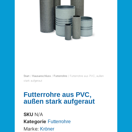
/
/
/ Futterrohre aus PVC, außen
Start
Hausanschluss
Futterrohre
stark aufgeraut
Futterrohre aus PVC,
außen stark aufgeraut
SKU
N/A
Kategorie
Futterrohre
Marke:
Kröner