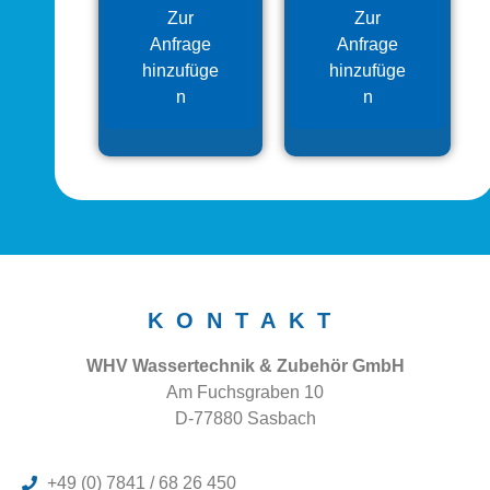
Zur
Zur
Anfrage
Anfrage
hinzufüge
hinzufüge
n
n
KONTAKT
WHV Wassertechnik & Zubehör GmbH
Am Fuchsgraben 10
D-77880 Sasbach
+49 (0) 7841 / 68 26 450