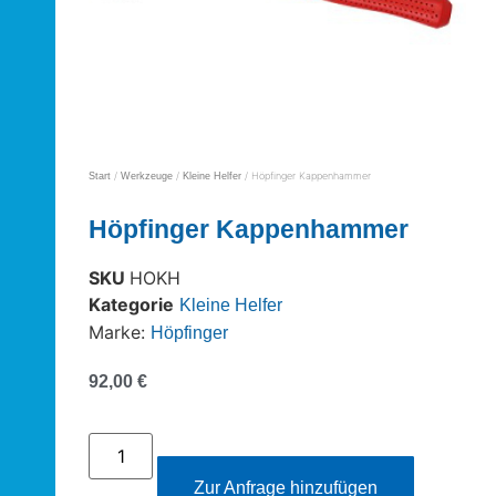
/
/
/ Höpfinger Kappenhammer
Start
Werkzeuge
Kleine Helfer
Höpfinger Kappenhammer
SKU
HOKH
Kategorie
Kleine Helfer
Marke:
Höpfinger
92,00
€
Zur Anfrage hinzufügen