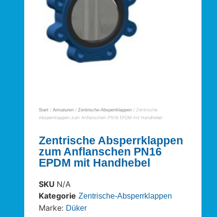
/
/
/ Zentrische
Start
Armaturen
Zentrische-Absperrklappen
Absperrklappen zum Anflanschen PN16 EPDM mit Handhebel
Zentrische Absperrklappen
zum Anflanschen PN16
EPDM mit Handhebel
SKU
N/A
Kategorie
Zentrische-Absperrklappen
Marke:
Düker