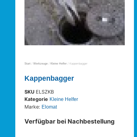
/
/
/ Kappenbagger
Start
Werkzeuge
Kleine Helfer
Kappenbagger
SKU
ELSZKB
Kategorie
Kleine Helfer
Marke:
Elomat
Verfügbar bei Nachbestellung