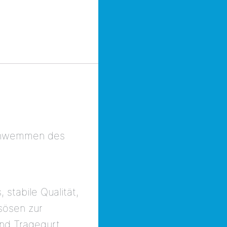
sschwemmen des
tabile Qualität,
gsösen zur
und Tragegurt