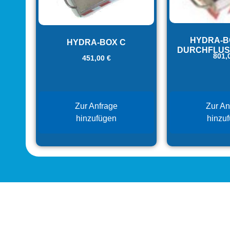
HYDRA-BO
HYDRA-BOX C
DURCHFLU
801,
451,00
€
Zur Anfrage
Zur An
hinzufügen
hinzu