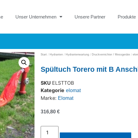
me
Unser Unternehmen
Unsere Partner
Produkte
/
/
/
/
Start
Hydranten
Hydrantenwartung
Druckvernichter / Messgeräte
elo
Spültuch Torero mit B Ansch
SKU
ELSTTOB
Kategorie
elomat
Marke:
Elomat
316,80
€