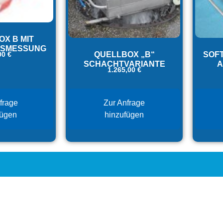
X B MIT
SSMESSUNG
QUELLBOX „B“
SOF
00
€
SCHACHTVARIANTE
A
1.265,00
€
frage
Zur Anfrage
fügen
hinzufügen