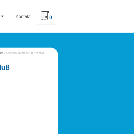
Kontakt
0
/ Spültuch Torero mit B Anschluß
mat
luß