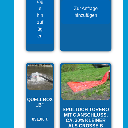
rag
e
Zur Anfrage
hin
hinzufügen
zuf
üg
en
QUELLBOX
„B“
SPÜLTUCH TORERO
MIT C ANSCHLUSS, C
891,00
€
A. 30% KLEINER A
LS GRÖSSE B